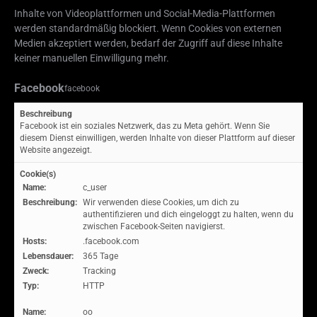
Inhalte von Videoplattformen und Social-Media-Plattformen
werden standardmäßig blockiert. Wenn Cookies von externen
Medien akzeptiert werden, bedarf der Zugriff auf diese Inhalte
keiner manuellen Einwilligung mehr.
Facebook
facebook
Beschreibung
Facebook ist ein soziales Netzwerk, das zu Meta gehört. Wenn Sie
diesem Dienst einwilligen, werden Inhalte von dieser Plattform auf dieser
Website angezeigt.
Cookie(s)
Name:
c_user
Beschreibung:
Wir verwenden diese Cookies, um dich zu
authentifizieren und dich eingeloggt zu halten, wenn du
zwischen Facebook-Seiten navigierst.
Hosts:
.facebook.com
Lebensdauer:
365 Tage
Zweck:
Tracking
Typ:
HTTP
Name:
oo