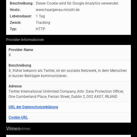
Beschreibung:
Dieser Cookie wird für Google Analytics verwendet.
Hosts:
www.haargenau-nirschl.de
Lebensdauer:
1 Tag
Zweck:
Tracking
Typ:
HTTP
Provider-Informationen
Provider-Name
X
Beschreibung
X, früher bekannt als Twitter, ist ein soziales Netzwerk, in dem Menschen
in kurzen Beiträgen kommunizieren.
Adresse
Twitter International Unlimited Company, Attn: Data Protection Officer,
One Cumberland Place, Fenian Street, Dublin 2, D02 AX07, IRLAND
URL der Datenschutzerklärung
Cookie-URL
Vimeo
vimeo