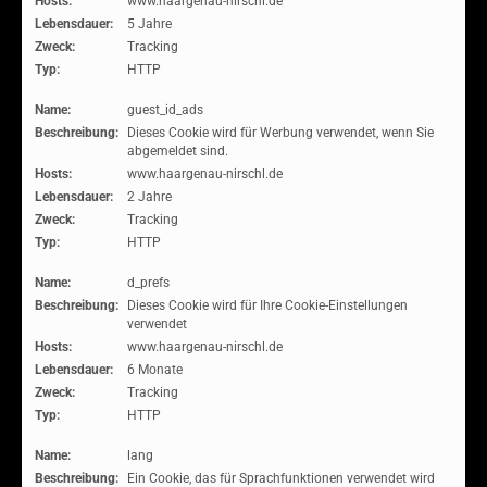
Hosts:
www.haargenau-nirschl.de
Lebensdauer:
5 Jahre
Zweck:
Tracking
Typ:
HTTP
Name:
guest_id_ads
Beschreibung:
Dieses Cookie wird für Werbung verwendet, wenn Sie
abgemeldet sind.
Hosts:
www.haargenau-nirschl.de
Lebensdauer:
2 Jahre
Zweck:
Tracking
Typ:
HTTP
Name:
d_prefs
Beschreibung:
Dieses Cookie wird für Ihre Cookie-Einstellungen
verwendet
Hosts:
www.haargenau-nirschl.de
Lebensdauer:
6 Monate
Zweck:
Tracking
Typ:
HTTP
Name:
lang
Beschreibung:
Ein Cookie, das für Sprachfunktionen verwendet wird